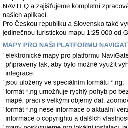
NAVTEQ a zajišťujeme kompletní zpracován
našich aplikací.
Pro Českou republiku a Slovensko také vyu
jedinečnou turistickou mapu 1:25 000 od G
MAPY PRO NAŠI PLATFORMU NAVIGAT
elektronické mapy pro platformu NaviGate
připraveny tak, aby bylo možné využít vý
integrace;
jsou uloženy ve speciálním formátu *.ng;
formát *.ng umožňuje rychlý pohyb po be
mapě, práci s velkými objemy dat, zoomo
formát *.ng nese informace o aktuální verzi
informace o copyrightu a dalších vlastnos
mapy poskytujeme pro lokální instalaci, 