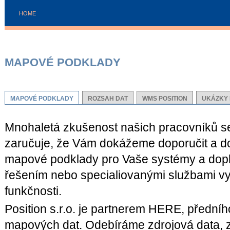
HOME
MAPOVÉ PODKLADY
MAPOVÉ PODKLADY
ROZSAH DAT
WMS POSITION
UKÁZKY 
Mnohaletá zkušenost našich pracovníků s
zaručuje, že Vám dokážeme doporučit a do
mapové podklady pro Vaše systémy a dopl
řešením nebo specialiovanými službami vyso
funkčnosti.
Position s.r.o. je partnerem HERE, přední
mapových dat. Odebíráme zdrojová data, 